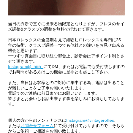
当日の判断で直ぐに出来る物限定となりますが、ブレスのサイ
ズ調整&クラスプの調整を無料で行わせて頂きます。
日本ロレックスの全盛期を見て経験しロレックスを専門に25
年の技術、クラスプ調整一つでも他社との違いをお見せ出来る
機会と思います。
一つずつ真面目に取り組む都合上、診断会はアポイント制とさ
せて頂きます。
Instagram@_hiiih_
にてDM、またはお電話でも受付致しますの
でお時間がある方はこの機会に是非とも起こし下さい。
また、当日はお客様とのご対応に集中する為、電話は出ること
が難しいことをご了承お願いいたします。
電話でのご連絡は前日までにお願いいたします。
皆さまとお会いしお話出来ます事を楽しみにお待ちしておりま
す。
個人の方からのメンテナンスは
Instagram@vintagerollies
、
または
お問合せフォーム
にて受け付けておりますので、そちら
からご依頼・ご相談をお願い致します。