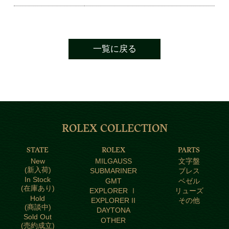
一覧に戻る
ROLEX COLLECTION
STATE
ROLEX
PARTS
New
MILGAUSS
文字盤
(新入荷)
SUBMARINER
ブレス
In Stock
GMT
ベゼル
(在庫あり)
EXPLORER Ⅰ
リューズ
Hold
EXPLORER II
その他
(商談中)
DAYTONA
Sold Out
OTHER
(売約成立)