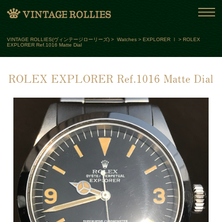
VINTAGE ROLLIES(ヴィンテージローリーズ)
>
Watches
>
EXPLORER Ⅰ
>
ROLEX
EXPLORER Ref.1016 Matte Dial
ROLEX EXPLORER Ref.1016 Matte Dial