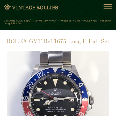
VINTAGE ROLLIES(ヴィンテージローリーズ)
>
Watches
>
GMT
>
ROLEX GMT Ref.1675
Long E Full Set
ROLEX GMT Ref.1675 Long E Full Set