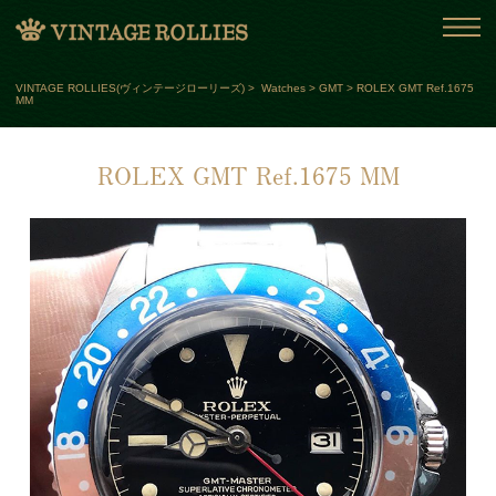
VINTAGE ROLLIES(ヴィンテージローリーズ)
>
Watches
>
GMT
>
ROLEX GMT Ref.1675
MM
ROLEX GMT Ref.1675 MM