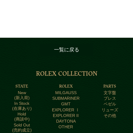
一覧に戻る
ROLEX COLLECTION
STATE
ROLEX
PARTS
New
MILGAUSS
文字盤
(新入荷)
SUBMARINER
ブレス
In Stock
GMT
ベゼル
(在庫あり)
EXPLORER Ⅰ
リューズ
Hold
EXPLORER II
その他
(商談中)
DAYTONA
Sold Out
OTHER
(売約成立)