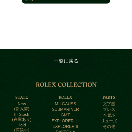
一覧に戻る
ROLEX COLLECTION
STATE
ROLEX
PARTS
New
MILGAUSS
文字盤
(新入荷)
SUBMARINER
ブレス
In Stock
GMT
ベゼル
(在庫あり)
EXPLORER Ⅰ
リューズ
Hold
EXPLORER II
その他
(商談中)