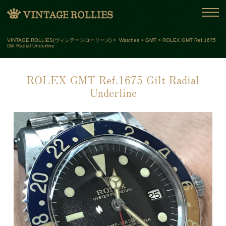
VINTAGE ROLLIES(ヴィンテージローリーズ)
>
Watches
>
GMT
>
ROLEX GMT Ref.1675
Gilt Radial Underline
ROLEX GMT Ref.1675 Gilt Radial
Underline