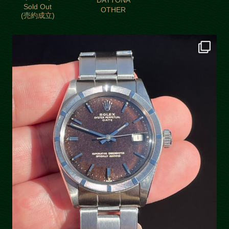
DAYTONA
Sold Out
OTHER
(売約成立)