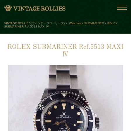
VINTAGE ROLLIES(ヴィンテージローリーズ)
>
Watches
>
SUBMARINER
>
ROLEX
SUBMARINER Ref.5513 MAXI Ⅳ
ROLEX SUBMARINER Ref.5513 MAXI
Ⅳ